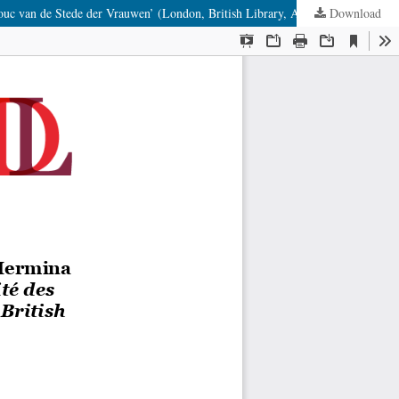
Download
Orlanda S.H. Lie, Martine Meuwese, Mark Aussems, and Hermina Joldersma, Christine de Pizan in Bruges: ‘Le Livre de la Cité des Dames’ as ‘Het Bouc van de Stede der Vrauwen’ (London, British Library, Add. 20698) (Hilversum: Verloren, 2015)